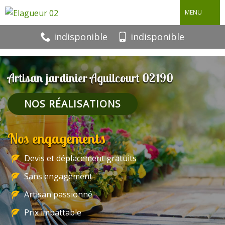
MENU
indisponible
indisponible
Artisan jardinier Aguilcourt 02190
NOS RÉALISATIONS
Nos engagements
Devis et déplacement gratuits
Sans engagement
Artisan passionné
Prix imbattable