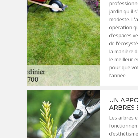
professionne
jardin qu'il 
modeste. L'a
opération qu
d'espaces ve
de l‘écosyst
la manière d
le meilleur 
pour que vot
l’année.
UN APPO
ARBRES 
Les arbres e
fonctionnem
d’esthétisme