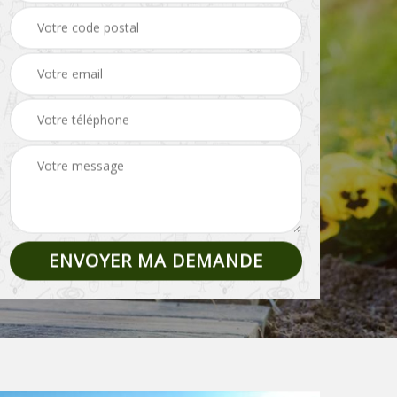
Pose de clôture et
02
Etêtage 02
grillage 02