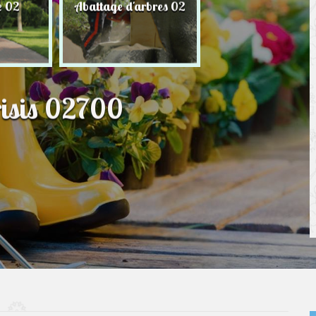
e 02
Abattage d'arbres 02
Taille de haie 
risis 02700