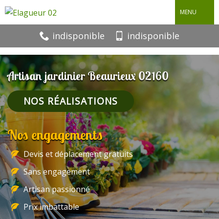
MENU
indisponible
indisponible
Artisan jardinier Beaurieux 02160
NOS RÉALISATIONS
Nos engagements
Devis et déplacement gratuits
Sans engagement
Artisan passionné
Prix imbattable