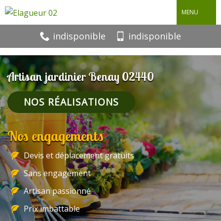
MENU
indisponible
indisponible
Artisan jardinier Benay 02440
NOS RÉALISATIONS
Nos engagements
Devis et déplacement gratuits
Sans engagement
Artisan passionné
Prix imbattable