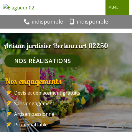
MENU
indisponible
indisponible
Artisan jardinier Berlancourt 02250
NOS RÉALISATIONS
Nos engagements
Devis et déplacement gratuits
Sans engagement
Artisan passionné
Prix imbattable