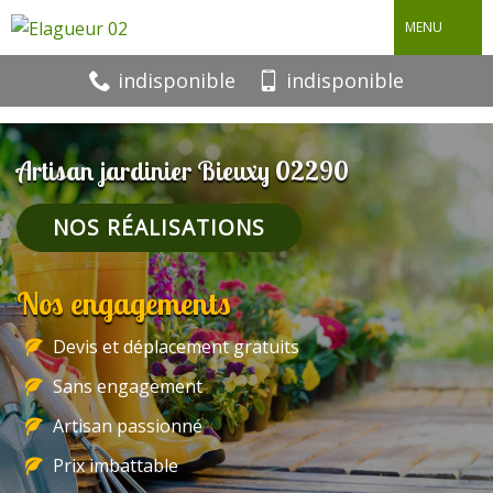
MENU
indisponible
indisponible
Artisan jardinier Bieuxy 02290
NOS RÉALISATIONS
Nos engagements
Devis et déplacement gratuits
Sans engagement
Artisan passionné
Prix imbattable