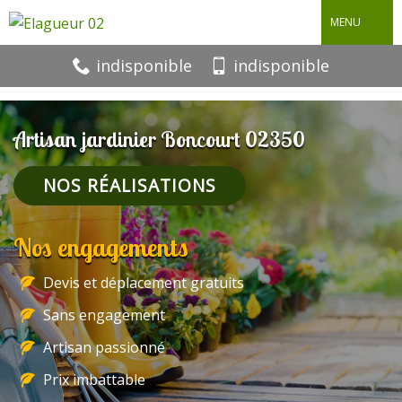
MENU
indisponible
indisponible
Artisan jardinier Boncourt 02350
NOS RÉALISATIONS
Nos engagements
Devis et déplacement gratuits
Sans engagement
Artisan passionné
Prix imbattable