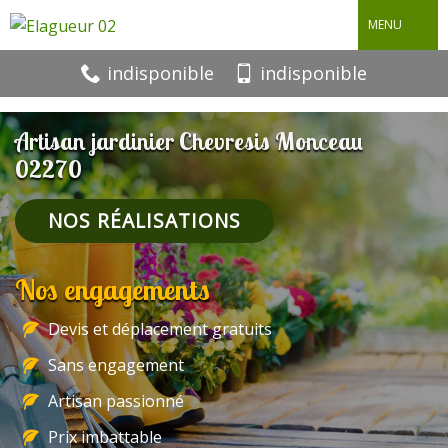
MENU
indisponible
indisponible
Artisan jardinier Chevresis Monceau
02270
NOS RÉALISATIONS
Nos engagements
Devis et déplacement gratuits
Sans engagement
Artisan passionné
Prix imbattable