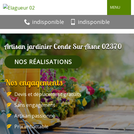
MENU
indisponible
indisponible
Artisan jardinier Conde Sur Aisne 02370
NOS RÉALISATIONS
Nos engagements
Devis et déplacement gratuits
Sans engagement
Artisan passionné
Prix imbattable