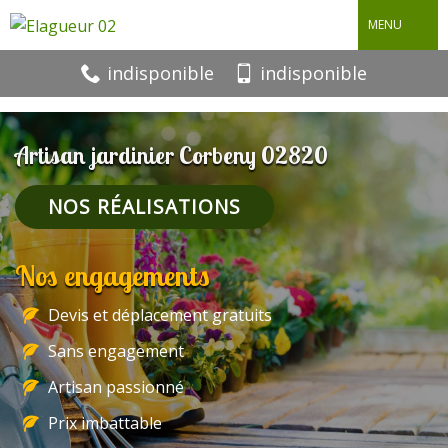
MENU
indisponible
indisponible
Artisan jardinier Corbeny 02820
NOS RÉALISATIONS
Nos engagements
Devis et déplacement gratuits
Sans engagement
Artisan passionné
Prix imbattable