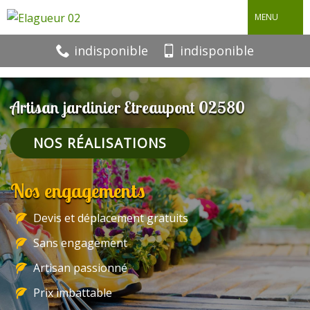
MENU
indisponible
indisponible
Artisan jardinier Etreaupont 02580
NOS RÉALISATIONS
Nos engagements
Devis et déplacement gratuits
Sans engagement
Artisan passionné
Prix imbattable