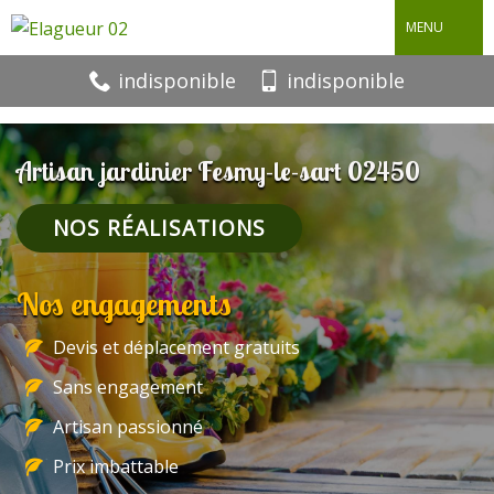
MENU
indisponible
indisponible
Artisan jardinier Fesmy-le-sart 02450
NOS RÉALISATIONS
Nos engagements
Devis et déplacement gratuits
Sans engagement
Artisan passionné
Prix imbattable