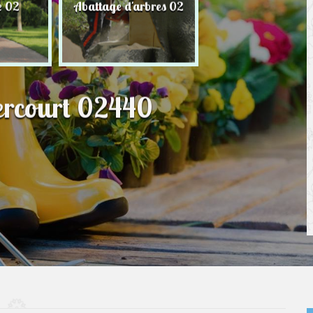
e 02
Abattage d'arbres 02
Taille de haie 
bercourt 02440