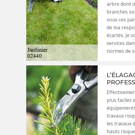
arbre dont o
branches so
vous ces par
de ma respon
écartés. Je 
services dan
normes de sé
L’ÉLAGA
PROFESS
Effectivemen
plus faciles 
équipements 
travaux risqu
les travaux 
hauts risque