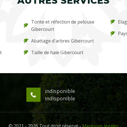
AUTRES SERVICES
u
Tonte et réfection de pelouse
Elag
Gibercourt
Pays
Abattage d'arbres Gibercourt
t
Taille de haie Gibercourt
indisponible
indisponible
© 2021 - 2026 Tout droit réservé -
Mentions légales