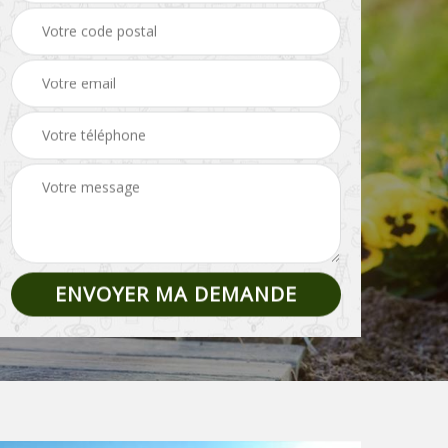
Pose de clôture et
02
Etêtage 02
grillage 02