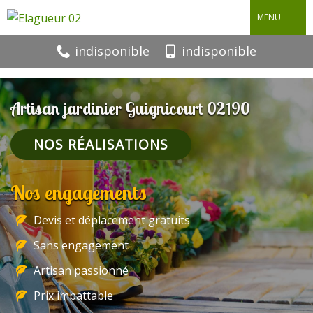
MENU
indisponible
indisponible
Artisan jardinier Guignicourt 02190
NOS RÉALISATIONS
Nos engagements
Devis et déplacement gratuits
Sans engagement
Artisan passionné
Prix imbattable