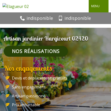
MENU
indisponible
indisponible
Artisan jardinier Hargicourt 02420
NOS RÉALISATIONS
Nos engagements
Devis et déplacement gratuits
Sans engagement
Artisan passionné
Prix imbattable