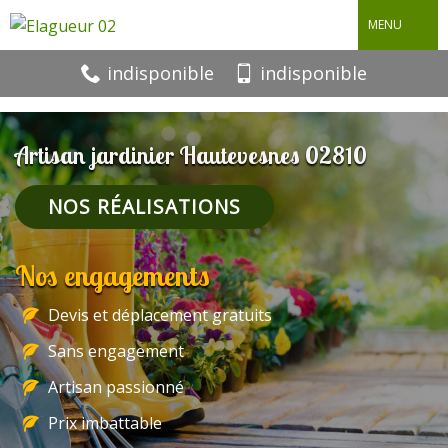
MENU
indisponible
indisponible
Artisan jardinier Hautevesnes 02810
NOS RÉALISATIONS
Nos engagements
Devis et déplacement gratuits
Sans engagement
Artisan passionné
Prix imbattable