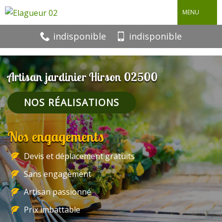
MENU
indisponible
indisponible
Artisan jardinier Hirson 02500
NOS RÉALISATIONS
Nos engagements
Devis et déplacement gratuits
Sans engagement
Artisan passionné
Prix imbattable