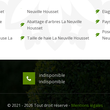
set
Neuville Housset
Elag
le
Abattage d'arbres La Neuville
Pays
Housset
Pose
ouse La
Taille de haie La Neuville Housset
Neuv
indisponible
indisponible
© 2021 - 2026 Tout droit réservé -
Mentions légales