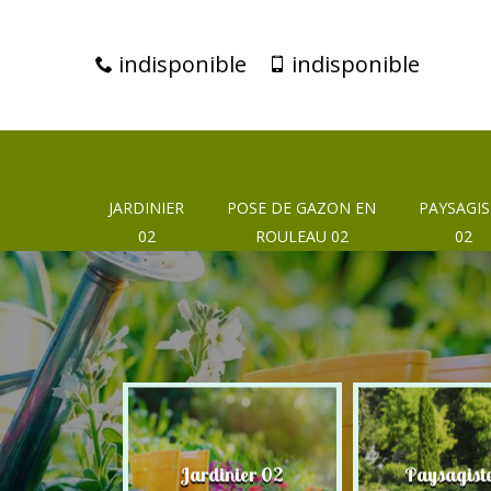
indisponible
indisponible
JARDINIER
POSE DE GAZON EN
PAYSAGIS
02
ROULEAU 02
02
eur 02
Jardinier 02
Paysagist