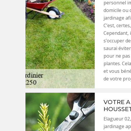
personnel im
domicile ou 
jardinage af
C’est, certe
Cependant, i
s’occuper de
saurai évite
pour ne pas 
plantes. Cel
et vous bénéf
de votre proj
VOTRE A
HOUSSET
Elagueur 02,
jardinage ap