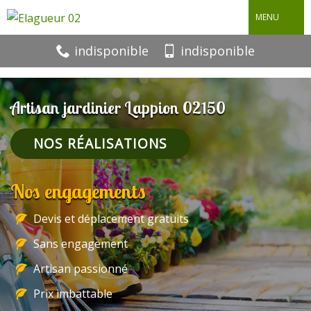
MENU
indisponible
indisponible
Artisan jardinier Lappion 02150
NOS RÉALISATIONS
Nos engagements
Devis et déplacement gratuits
Sans engagement
Artisan passionné
Prix imbattable