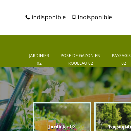
indisponible
indisponible
JARDINIER
POSE DE GAZON EN
PAYSAGIS
02
ROULEAU 02
02
eur 02
Jardinier 02
Paysagist