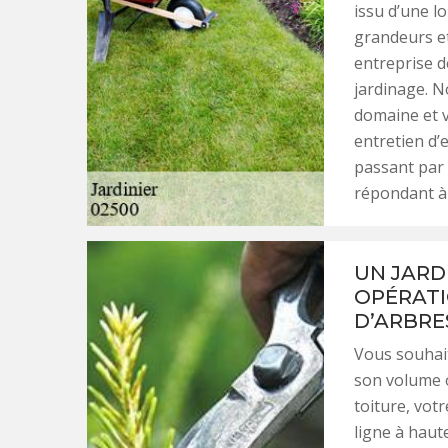
issu d’une l
grandeurs et
entreprise d
jardinage. 
domaine et 
entretien d’e
passant par 
répondant à 
UN JARD
OPÉRATI
D’ARBRE
Vous souhai
son volume o
toiture, vot
ligne à haut