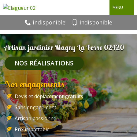
MENU
indisponible
indisponible
Artisan jardinier Magny La Fosse 02420
NOS RÉALISATIONS
Nos engagements
Devis et déplacement gratuits
Sans engagement
Artisan passionné
Prix imbattable