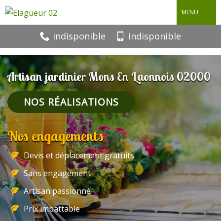
MENU
indisponible
indisponible
Artisan jardinier Mons En Laonnois 02000
NOS RÉALISATIONS
Nos engagements
Devis et déplacement gratuits
Sans engagement
Artisan passionné
Prix imbattable