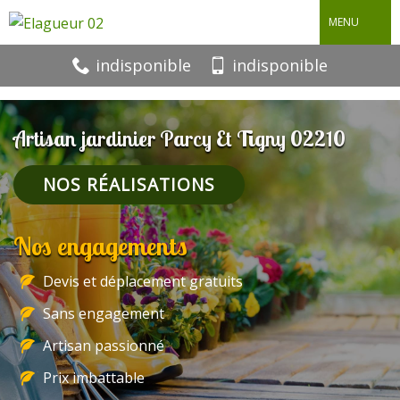
MENU
indisponible
indisponible
Artisan jardinier Parcy Et Tigny 02210
NOS RÉALISATIONS
Nos engagements
Devis et déplacement gratuits
Sans engagement
Artisan passionné
Prix imbattable