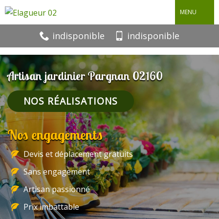
MENU
indisponible
indisponible
Artisan jardinier Pargnan 02160
NOS RÉALISATIONS
Nos engagements
Devis et déplacement gratuits
Sans engagement
Artisan passionné
Prix imbattable