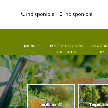
indisponible
indisponible
JARDINIER
POSE DE GAZON EN
PAYSAGIS
02
ROULEAU 02
02
eur 02
Jardinier 02
Paysagist