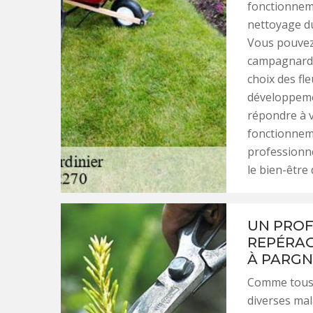
fonctionnem
nettoyage du
Vous pouvez 
campagnard e
choix des fl
développemen
répondre à v
fonctionneme
professionnel
le bien-être
UN PROF
REPÉRAG
À PARGN
Comme tous ê
diverses mal