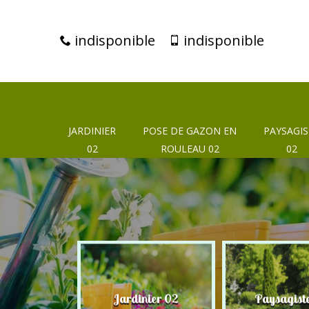
indisponible
indisponible
JARDINIER
POSE DE GAZON EN
PAYSAGIS
02
ROULEAU 02
02
eur 02
Jardinier 02
Paysagist