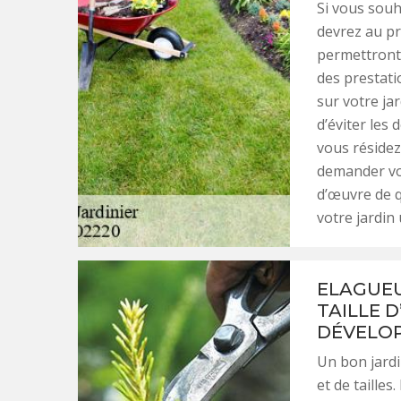
Si vous souh
devrez au pr
permettront d
des prestati
sur votre ja
d’éviter les
vous résidez
demander vos
d’œuvre de q
votre jardin 
ELAGUEU
TAILLE 
DÉVELOP
Un bon jardi
et de tailles.