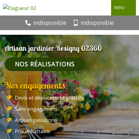
MENU
indisponible
indisponible
Artisan jardinier Resigny 02360
NOS RÉALISATIONS
Nos engagements
Devis et déplacement gratuits
Sans engagement
Artisan passionné
Prix imbattable