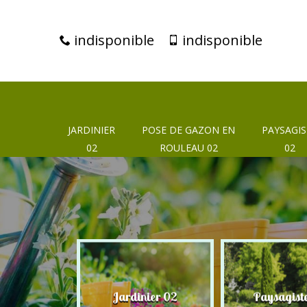
indisponible
indisponible
JARDINIER
POSE DE GAZON EN
PAYSAGIS
02
ROULEAU 02
02
eur 02
Jardinier 02
Paysagist