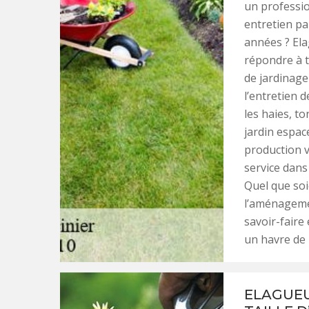
un professio
entretien par
années ? Ela
répondre à t
de jardinag
l’entretien d
les haies, t
jardin espace
production v
service dans
Quel que soi
l’aménagemen
savoir-faire 
un havre de 
ELAGUEU