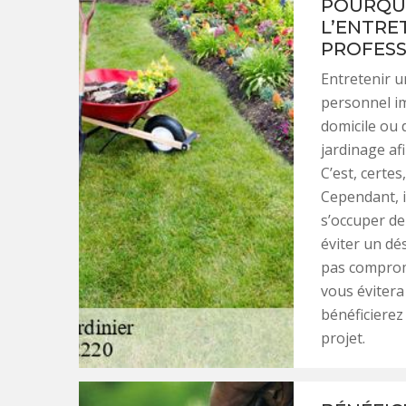
POURQUO
L’ENTRE
PROFESS
Entretenir u
personnel im
domicile ou 
jardinage af
C’est, certe
Cependant, i
s’occuper de 
éviter un dé
pas comprome
vous évitera
bénéficierez 
projet.