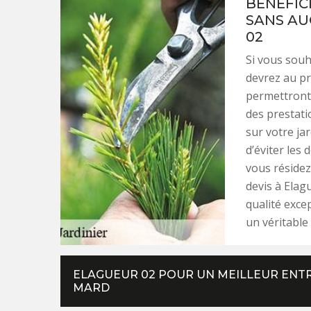
BÉNÉFICI
SANS A
02
Si vous souh
devrez au pr
permettront d
des prestati
sur votre ja
d’éviter les
vous résidez
devis à Elag
qualité exce
un véritable
ELAGUEUR 02 POUR UN MEILLEUR ENTR
MARD