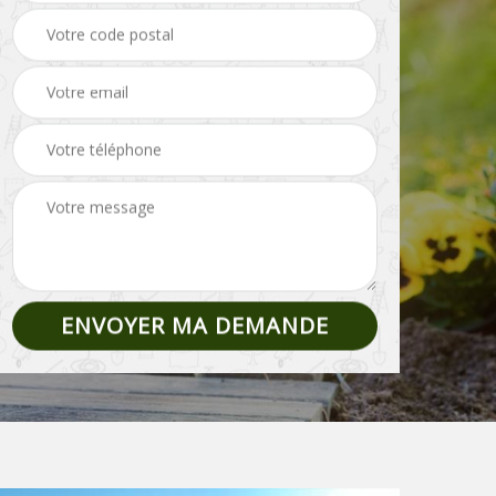
Pose de clôture et
02
Etêtage 02
grillage 02