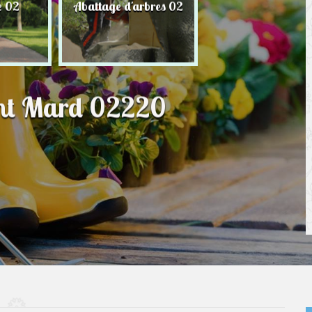
e 02
Abattage d'arbres 02
Taille de haie 
aint Mard 02220