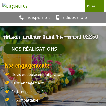
MENU
indisponible
indisponible
Artisan jardinier Saint Pierremont 02250
NOS RÉALISATIONS
Nos engagements
Devis et déplacement gratuits
Sans engagement
Artisan passionné
Prix imbattable