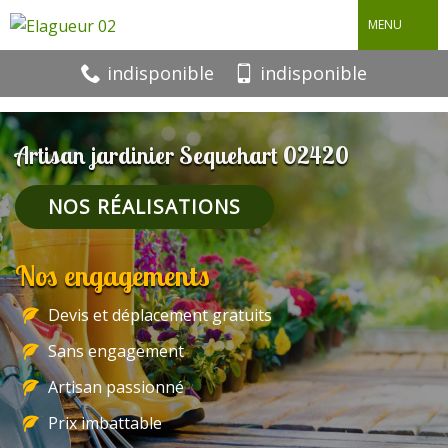
MENU
indisponible
indisponible
Artisan jardinier Sequehart 02420
NOS RÉALISATIONS
Nos engagements
Devis et déplacement gratuits
Sans engagement
Artisan passionné
Prix imbattable