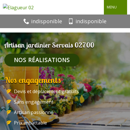
MENU
indisponible
indisponible
Artisan jardinier Servais 02700
NOS RÉALISATIONS
Nos engagements
Devis et déplacement gratuits
Sans engagement
Artisan passionné
Prix imbattable