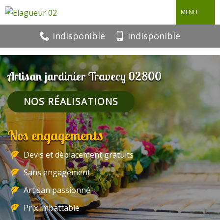
MENU
indisponible
indisponible
Artisan jardinier Travecy 02800
NOS RÉALISATIONS
Nos engagements
Devis et déplacement gratuits
Sans engagement
Artisan passionné
Prix imbattable