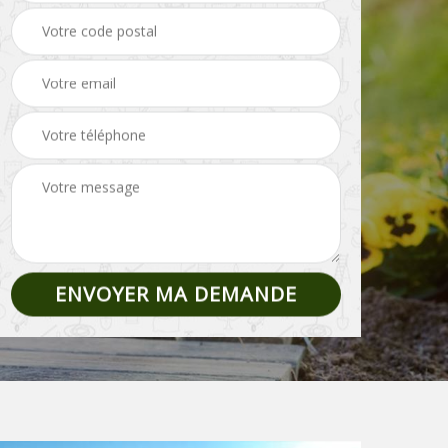
Pose de clôture et
02
Etêtage 02
grillage 02