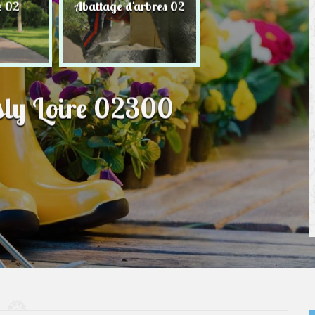
e 02
Abattage d'arbres 02
Taille de haie 
osly Loire 02300