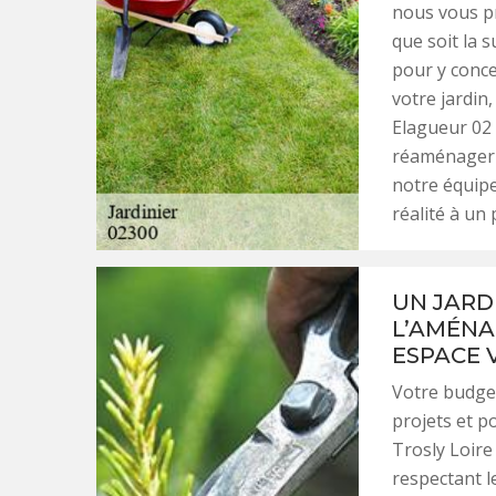
nous vous pr
que soit la s
pour y conce
votre jardin
Elagueur 02 
réaménager c
notre équip
réalité à un 
UN JARD
L’AMÉNA
ESPACE 
Votre budget
projets et p
Trosly Loire
respectant l