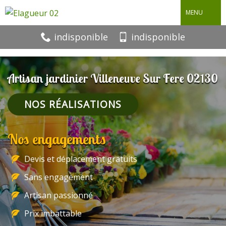
MENU
indisponible
indisponible
Artisan jardinier Villeneuve Sur Fere 02130
NOS RÉALISATIONS
Nos engagements
Devis et déplacement gratuits
Sans engagement
Artisan passionné
Prix imbattable