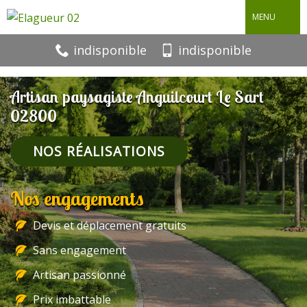
MENU
indisponible
indisponible
Artisan paysagiste Anguilcourt Le Sart
02800
NOS RÉALISATIONS
Nos engagements
Devis et déplacement gratuits
Sans engagement
Artisan passionné
Prix imbattable