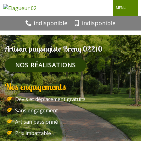
MENU
indisponible
indisponible
Artisan paysagiste Breny 02210
NOS RÉALISATIONS
Nos engagements
Devis et déplacement gratuits
Sans engagement
Artisan passionné
Prix imbattable