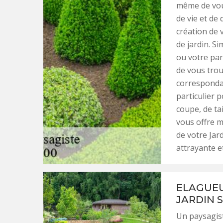
même de vous
de vie et de
création de 
de jardin. S
ou votre par
de vous trou
correspondan
particulier p
coupe, de tai
vous offre m
de votre Jar
attrayante e
ELAGUEU
JARDIN 
Un paysagist