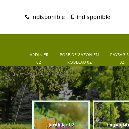
indisponible
indisponible
JARDINIER
POSE DE GAZON EN
PAYSAGIS
02
ROULEAU 02
02
eur 02
Jardinier 02
Paysagist