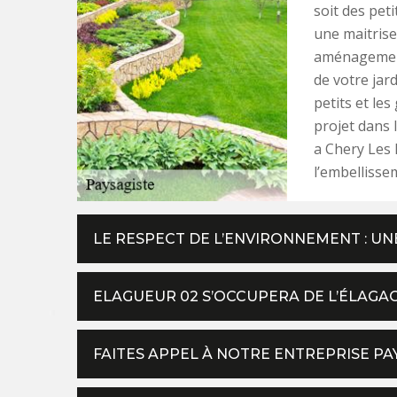
soit des pet
une maitrise
aménagement.
de votre jar
petits et les
projet dans 
a Chery Les 
l’embellisse
LE RESPECT DE L’ENVIRONNEMENT : UN
ELAGUEUR 02 S’OCCUPERA DE L’ÉLAGA
FAITES APPEL À NOTRE ENTREPRISE PA