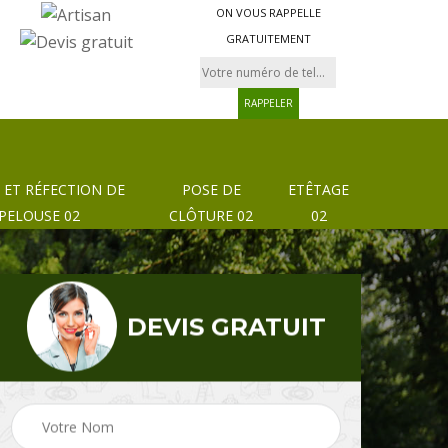
ON VOUS RAPPELLE
GRATUITEMENT
 ET RÉFECTION DE
POSE DE
ETÊTAGE
PELOUSE 02
CLÔTURE 02
02
DEVIS GRATUIT
Pose de clôture et
02
Etêtage 02
grillage 02