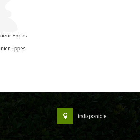
gueur Eppes
inier Eppes
indisponible