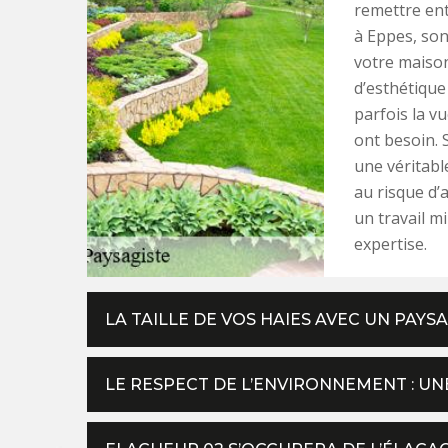
remettre ent
à Eppes, son
votre maison
d’esthétique
parfois la v
ont besoin. 
une véritabl
au risque d’a
un travail m
expertise.
LA TAILLE DE VOS HAIES AVEC UN PAY
LE RESPECT DE L’ENVIRONNEMENT : UN