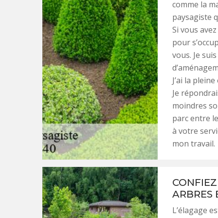
comme la maç
paysagiste q
Si vous avez
pour s’occup
vous. Je sui
d’aménageme
J’ai la plein
Je répondrai
moindres sou
parc entre l
à votre servi
mon travail.
CONFIEZ 
ARBRES 
L’élagage est