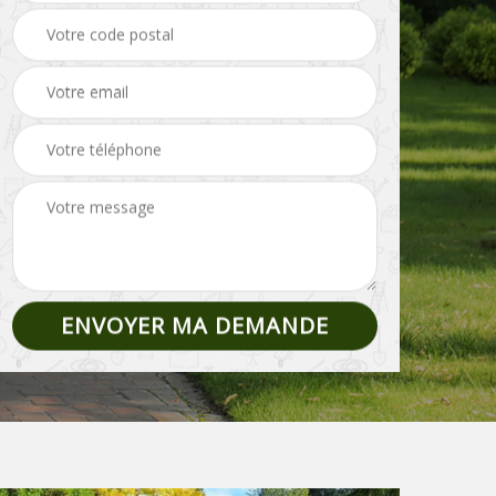
Pose de clôture et
02
Etêtage 02
grillage 02