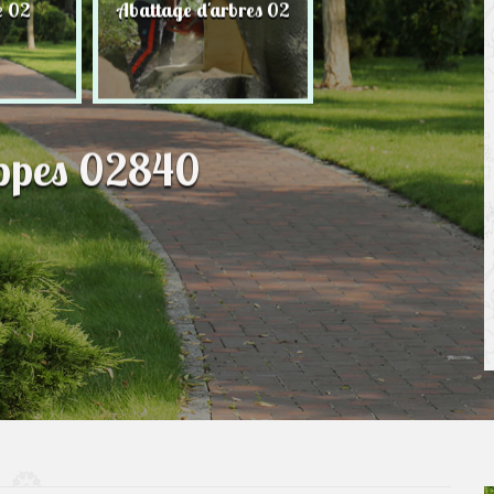
e 02
Abattage d'arbres 02
Taille de haie 
Eppes 02840