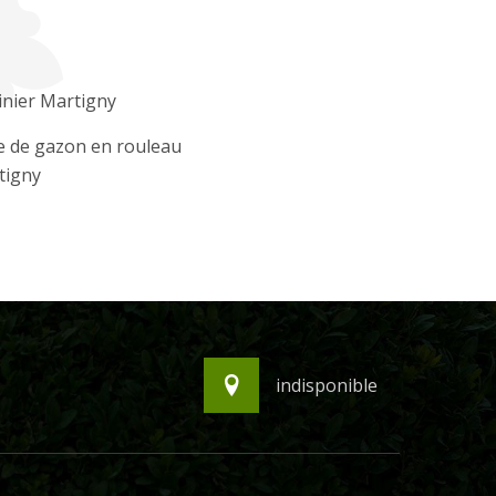
inier Martigny
e de gazon en rouleau
tigny
indisponible