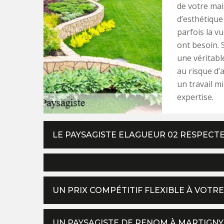
de votre mai
d’esthétique
parfois la v
ont besoin. 
une véritabl
au risque d’a
un travail m
expertise.
LE PAYSAGISTE ELAGUEUR 02 RESPEC
UN PRIX COMPÉTITIF FLEXIBLE À VOTR
UN PAYSAGISTE DE RENOM À MARTIGNY