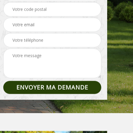
Pose de clôture et
02
Etêtage 02
grillage 02