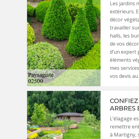
Les jardins 
extérieurs. E
décor végéta
travailler s
halls, les b
de vos décor
d’un expert 
éléments vég
mes services
vos devis au 
CONFIEZ 
ARBRES 
L’élagage est
remettre ent
à Martigny, 