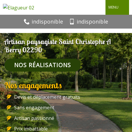
MENU
indisponible
indisponible
Artisan paysagiste Saint Christophe A
Berry 02290
NOS RÉALISATIONS
Nos engagements
Devis et déplacement gratuits
Sans engagement
Artisan passionné
Prix imbattable