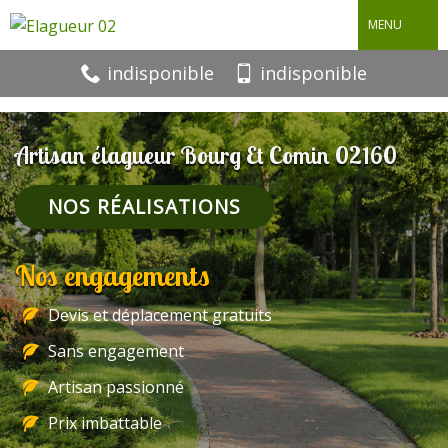
MENU
indisponible
indisponible
Artisan élagueur Bourg Et Comin 02160
NOS RÉALISATIONS
Nos engagements
Devis et déplacement gratuits
Sans engagement
Artisan passionné
Prix imbattable