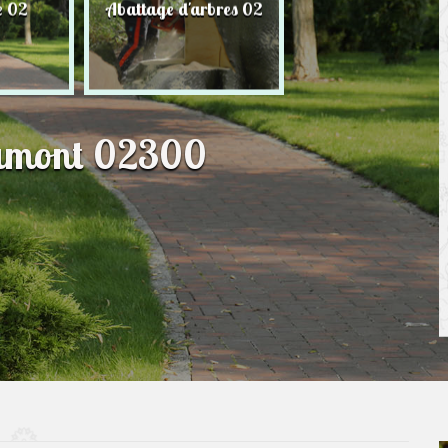
e 02
Abattage d'arbres 02
Taille de haie 
aumont 02300