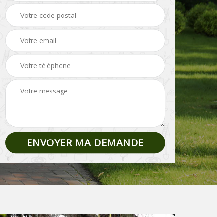
Pose de clôture et
02
Etêtage 02
grillage 02