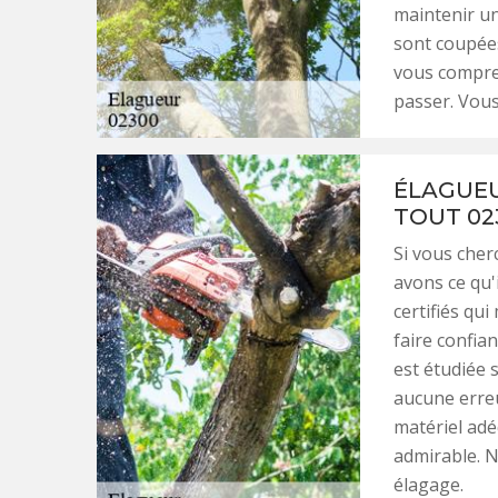
maintenir un
sont coupées
vous compren
passer. Vous 
ÉLAGUEU
TOUT 02
Si vous cher
avons ce qu'
certifiés qui
faire confia
est étudiée s
aucune erreu
matériel adé
admirable. N
élagage.