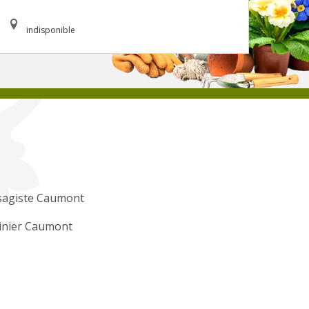
indisponible
sagiste Caumont
inier Caumont