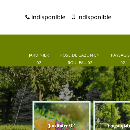
indisponible
indisponible
JARDINIER
POSE DE GAZON EN
PAYSAGIS
02
ROULEAU 02
02
eur 02
Jardinier 02
Paysagist