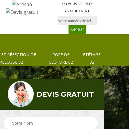
ON VOUS RAPPELLE
GRATUITEMENT
 ET RÉFECTION DE
POSE DE
ETÊTAGE
PELOUSE 02
CLÔTURE 02
02
DEVIS GRATUIT
Pose de clôture et
02
Etêtage 02
grillage 02