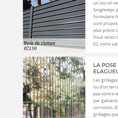
un sou et ne
longtemps pou
formulaire f
sont proposé
plus précis s
Vous serez 
02, votre sat
LA POSE 
ELAGUEU
Les grillages
ou d’un terr
pas contre l
par galvanis
corrosion. {
grillages que