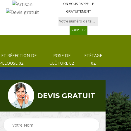
ON VOUS RAPPELLE
GRATUITEMENT
 ET RÉFECTION DE
POSE DE
ETÊTAGE
PELOUSE 02
CLÔTURE 02
02
DEVIS GRATUIT
Pose de clôture et
02
Etêtage 02
grillage 02