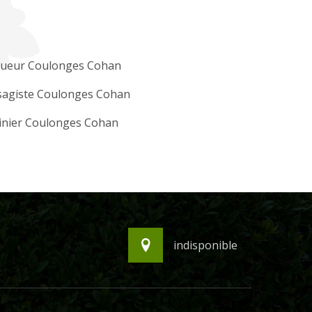
gueur Coulonges Cohan
sagiste Coulonges Cohan
inier Coulonges Cohan
indisponible