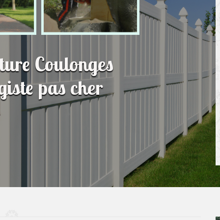
ôture Coulonges
iste pas cher