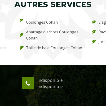
AUTRES SERVICES
u
Coulonges Cohan
Ela
Abattage d'arbres Coulonges
Pay
n
Cohan
Jard
ouse
Taille de haie Coulonges Cohan
indisponible
indisponible