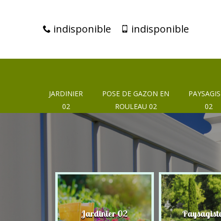
indisponible
indisponible
JARDINIER
POSE DE GAZON EN
PAYSAGIS
02
ROULEAU 02
02
eur 02
Jardinier 02
Paysagist