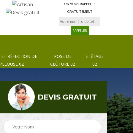
ON VOUS RAPPELLE
GRATUITEMENT
 ET RÉFECTION DE
POSE DE
ETÊTAGE
PELOUSE 02
CLÔTURE 02
02
DEVIS GRATUIT
Pose de clôture et
02
Etêtage 02
grillage 02