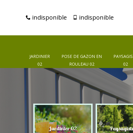
indisponible
indisponible
JARDINIER
POSE DE GAZON EN
PAYSAGIS
02
ROULEAU 02
02
eur 02
Jardinier 02
Paysagist