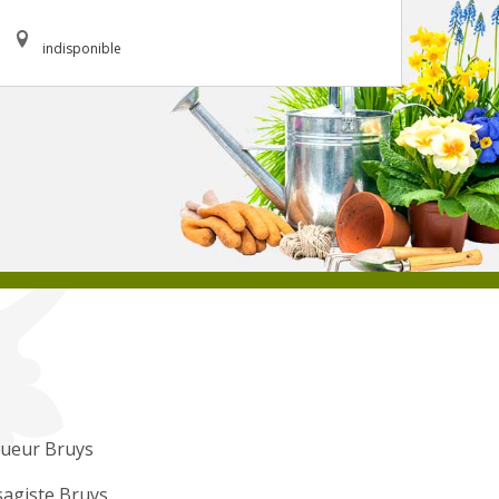
indisponible
gueur Bruys
agiste Bruys