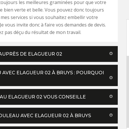
toujours les meilleures graminées pour que votre
e bien verte et belle. Vous pouvez donc toujours
mes services si vous souhaitez embellir votre
 Je vous invite donc à faire vos demandes de devis.
z pas déçu du résultat de mon travail.
AUPRÈS DE ELAGUEUR 02
 AVEC ELAGUEUR 02 À BRUYS : POURQUOI
EAU ELAGUEUR 02 VOUS CONSEILLE
ROULEAU AVEC ELAGUEUR 02 À BRUYS