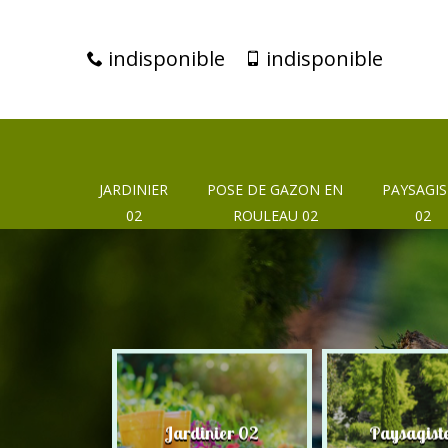
indisponible
indisponible
JARDINIER
POSE DE GAZON EN
PAYSAGIS
02
ROULEAU 02
02
eur 02
Jardinier 02
Paysagist