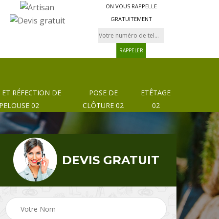
ON VOUS RAPPELLE
GRATUITEMENT
 ET RÉFECTION DE
POSE DE
ETÊTAGE
PELOUSE 02
CLÔTURE 02
02
DEVIS GRATUIT
Pose de clôture et
02
Etêtage 02
grillage 02