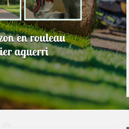
azon en rouleau
ier aguerri