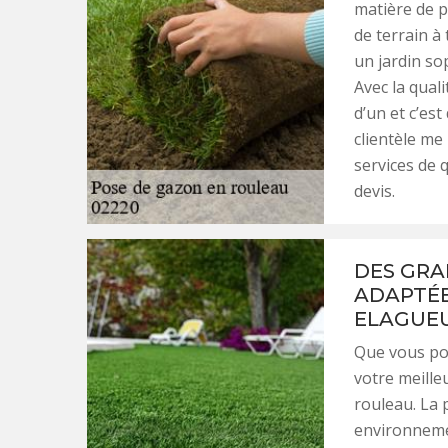
matière de p
de terrain à 
un jardin so
Avec la quali
d’un et c’est
clientèle me
services de 
devis.
DES GRA
ADAPTÉE
ELAGUEU
Que vous pos
votre meille
rouleau. La 
environnemen