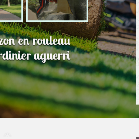
azon en rouleau
dinier aguerri