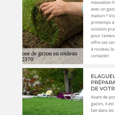
mauvaises he
avec un gazo
maison ? Vous
printemps à 
solution pra
pour l’amén
offre ses se
à rouleau la
contacter.
ELAGUEU
PRÉPARA
DE VOTR
Avant de po
gazon, il es
fait dans les