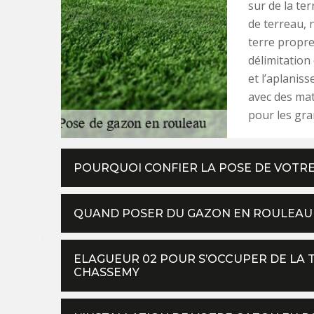
sur de la te
de terreau, 
terre propre
délimitation
et l’aplanis
avec des mat
pour les gran
POURQUOI CONFIER LA POSE DE VOTRE
QUAND POSER DU GAZON EN ROULEAU 
ELAGUEUR 02 POUR S’OCCUPER DE LA 
CHASSEMY