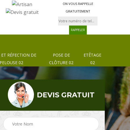
ON VOUS RAPPELLE
GRATUITEMENT
 ET RÉFECTION DE
POSE DE
ETÊTAGE
PELOUSE 02
CLÔTURE 02
02
DEVIS GRATUIT
Pose de clôture et
02
Etêtage 02
grillage 02