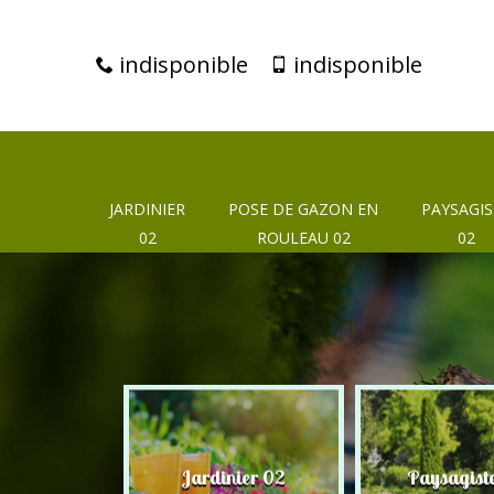
indisponible
indisponible
JARDINIER
POSE DE GAZON EN
PAYSAGIS
02
ROULEAU 02
02
eur 02
Jardinier 02
Paysagist