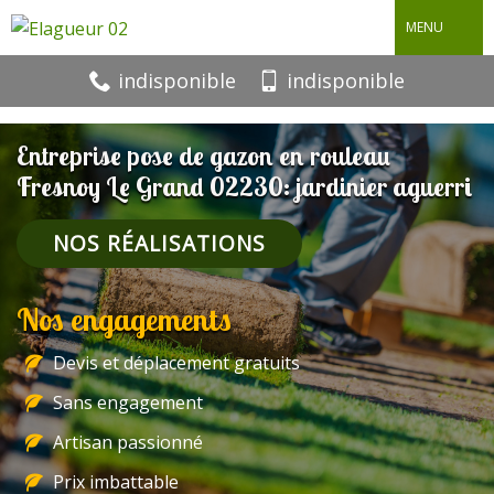
MENU
indisponible
indisponible
Entreprise pose de gazon en rouleau
Fresnoy Le Grand 02230: jardinier aguerri
NOS RÉALISATIONS
Nos engagements
Devis et déplacement gratuits
Sans engagement
Artisan passionné
Prix imbattable