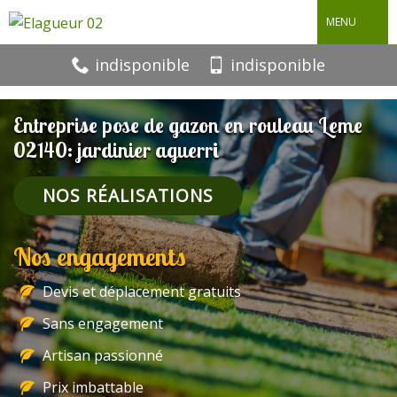
MENU
indisponible
indisponible
Entreprise pose de gazon en rouleau Leme
02140: jardinier aguerri
NOS RÉALISATIONS
Nos engagements
Devis et déplacement gratuits
Sans engagement
Artisan passionné
Prix imbattable